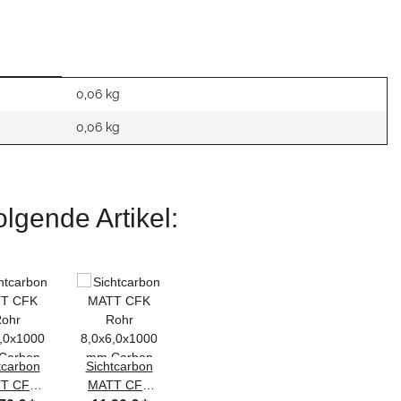
0,06 kg
0,06
kg
lgende Artikel:
tcarbon
Sichtcarbon
T CFK
MATT CFK