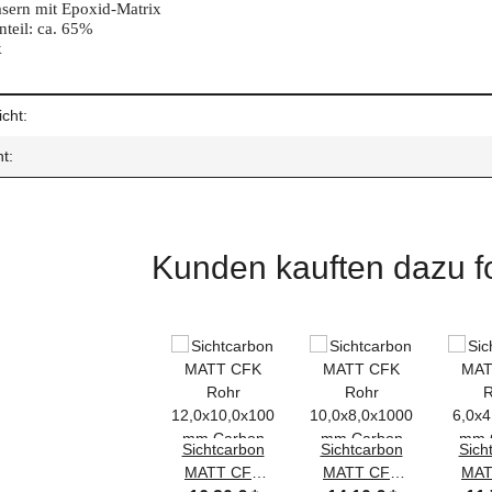
sern mit Epoxid-Matrix
teil: ca. 65%
k
enschaft
cht:
t:
Kunden kauften dazu fo
Sichtcarbon
Sichtcarbon
Sich
MATT CFK
MATT CFK
MAT