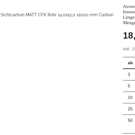
Ausse
Innen
Länge
Menge
18
inkl. 
ab
3
5
10
25
50