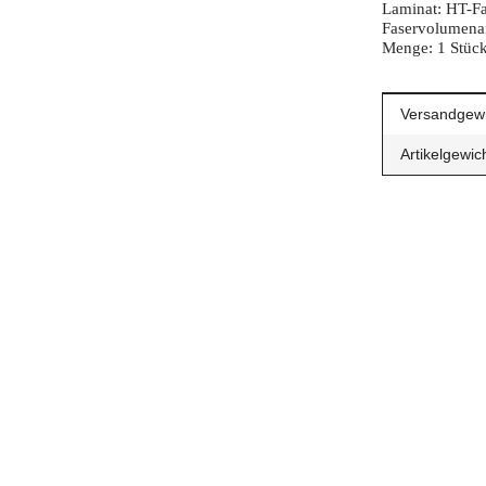
Laminat: HT-Fa
Faservolumenan
Menge: 1 Stüc
Produkteig
Wert
Versandgewi
Artikelgewich