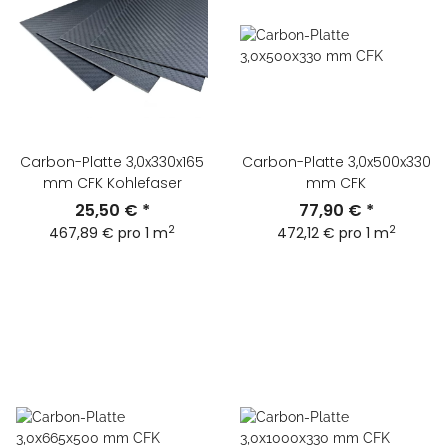
Carbon-Platte 3,0x330x165
Carbon-Platte 3,0x500x330
mm CFK Kohlefaser
mm CFK
25,50 €
*
77,90 €
*
2
2
467,89 € pro 1 m
472,12 € pro 1 m