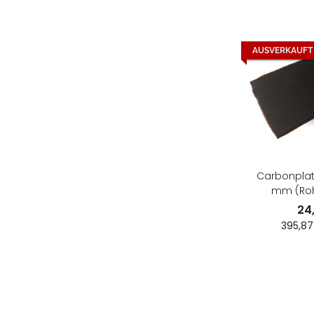
AUSVERKAUFT
Carbonplatt
mm (Roh
24
395,87