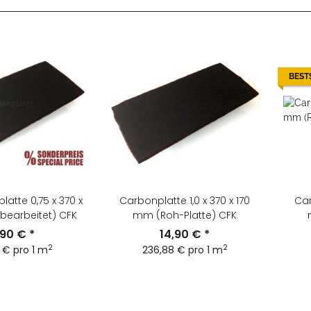
BEST
atte 0,75 x 370 x
Carbonplatte 1,0 x 370 x 170
Car
bearbeitet) CFK
mm (Roh-Platte) CFK
,90 €
*
14,90 €
*
2
2
 € pro 1 m
236,88 € pro 1 m