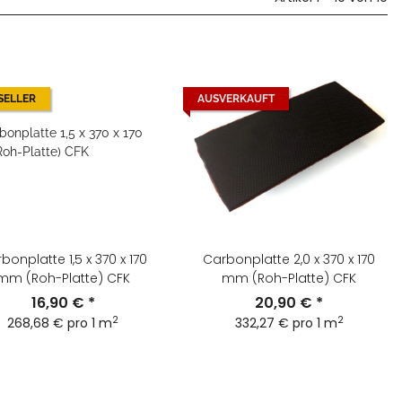
SELLER
AUSVERKAUFT
bonplatte 1,5 x 370 x 170
Carbonplatte 2,0 x 370 x 170
mm (Roh-Platte) CFK
mm (Roh-Platte) CFK
16,90 €
*
20,90 €
*
2
2
268,68 € pro 1 m
332,27 € pro 1 m