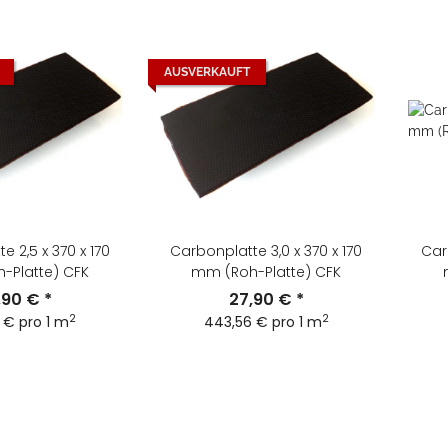
AUSVERKAUFT
e 2,5 x 370 x 170
Carbonplatte 3,0 x 370 x 170
Car
-Platte) CFK
mm (Roh-Platte) CFK
,90 €
*
27,90 €
*
2
2
 € pro 1 m
443,56 € pro 1 m