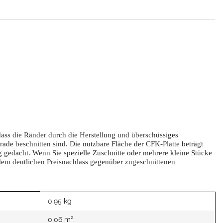
dass die Ränder durch die Herstellung und überschüssiges
de beschnitten sind. Die nutzbare Fläche der CFK-Platte beträgt
g gedacht. Wenn Sie spezielle Zuschnitte oder mehrere kleine Stücke
on dem deutlichen Preisnachlass gegenüber zugeschnittenen
0,95 kg
2
0,06 m