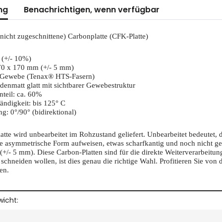
erkarten anzeigen
ng
Benachrichtigen, wenn verfügbar
nicht zugeschnittene) Carbonplatte (CFK-Platte)
 (+/- 10%)
0 x 170 mm (+/- 5 mm)
-Gewebe (Tenax® HTS-Fasern)
denmatt glatt mit sichtbarer Gewebestruktur
teil: ca. 60%
ändigkeit: bis 125° C
ng: 0°/90° (bidirektional)
tte wird unbearbeitet im Rohzustand geliefert. Unbearbeitet bedeutet, 
e asymmetrische Form aufweisen, etwas scharfkantig und noch nicht gera
+/- 5 mm). Diese Carbon-Platten sind für die direkte Weiterverarbeitun
e schneiden wollen, ist dies genau die richtige Wahl. Profitieren Sie v
en.
enschaft
icht: