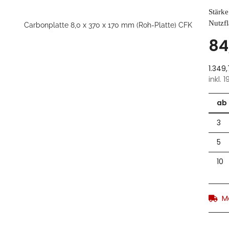
Stärk
Nutzf
84
1.349
inkl. 
ab
3
5
10
M