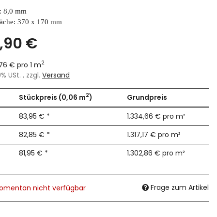
e: 8,0 mm
läche: 370 x 170 mm
,90 €
2
,76 € pro 1 m
19% USt. , zzgl.
Versand
2
Stückpreis (0,06 m
)
Grundpreis
83,95 €
*
1.334,66 € pro m²
82,85 €
*
1.317,17 € pro m²
81,95 €
*
1.302,86 € pro m²
Frage zum Artikel
omentan nicht verfügbar