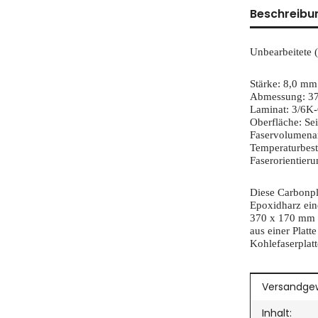
weitere Regist
Beschreibu
Unbearbeitete (
Stärke: 8,0 mm
Abmessung: 37
Laminat: 3/6K
Oberfläche: Sei
Faservolumenan
Temperaturbest
Faserorientieru
Diese Carbonpla
Epoxidharz ein
370 x 170 mm (
aus einer Platt
Kohlefaserplatt
Produkteig
Wert
Versandgew
Inhalt: