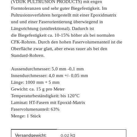
(VDIJK PULTRUSION PRODUCTS) mit engen
Formtoleranzen und sehr guter Biegefestigkeit. Im
Pultrusionsverfahren hergestellt mit einer Epoxidmatrix
und und einer Faserorientierung überwiegend in
Längsrichtung (unidirektional). Dadurch ist
die Biegefestigkeit ca. 10-15% höher als bei normalen
CFK-Rohren. Durch den hohen Faservolumenanteil ist die
Oberfläche zwar glatt, aber etwas rauer als bei den
Standard-Rohren.
Aussendurchmesser: 5,0 mm -0,1 mm
Innendurchmesser: 4,0 mm +/- 0,05 mm
Länge: 1000 mm + 5 mm
Gewicht: ca. 15 g pro Meter
Temperaturbeständigkeit: bis 120°C
Laminat: HT-Fasern mit Epoxid-Matrix
Faservolumenanteil: 63%
Menge: 1 Stück
Produkteigenschaft
Wert
Versandgewicht:
0,02 kg