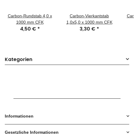
Carbon-Rundstab 4,0 x
Carbon-Vierkantstab
Car
1000 mm CFK
1,0x5,0 x 1000 mm CFK
4,50 €
*
3,30 €
*
Kategorien
Informationen
Gesetzliche Informationen