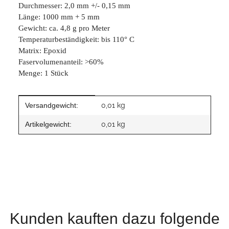
Durchmesser: 2,0 mm +/- 0,15 mm
Länge: 1000 mm + 5 mm
Gewicht: ca. 4,8 g pro Meter
Temperaturbeständigkeit: bis 110° C
Matrix: Epoxid
Faservolumenanteil: >60%
Menge: 1 Stück
Produkteigenschaft
Wert
Versandgewicht:
0,01 kg
Artikelgewicht:
0,01
kg
Kunden kauften dazu folgende