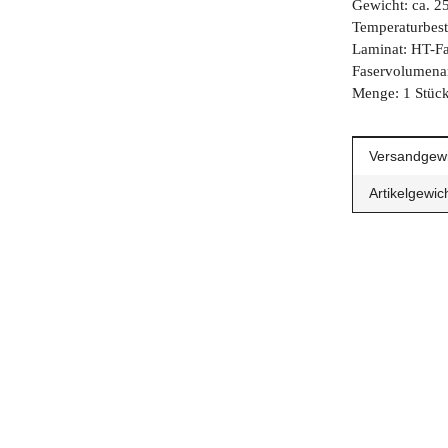
Gewicht: ca. 2
Temperaturbest
Laminat: HT-Fa
Faservolumenan
Menge: 1 Stüc
Produkteig
Wert
Versandgewi
Artikelgewich