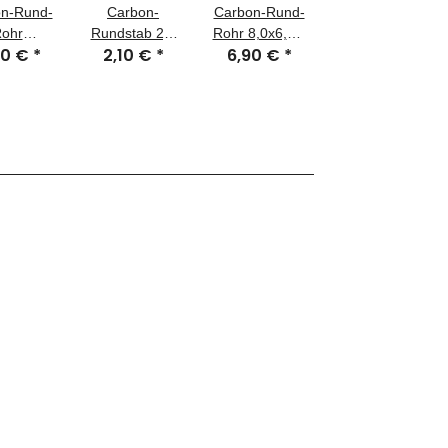
n-Rund-
Carbon-
Carbon-Rund-
ohr
Rundstab 2,0
Rohr 8,0x6,0 x
10 €
*
2,10 €
*
6,90 €
*
x14,0 x
x 1000 mm
1000 mm CFK
 mm CFK
CFK