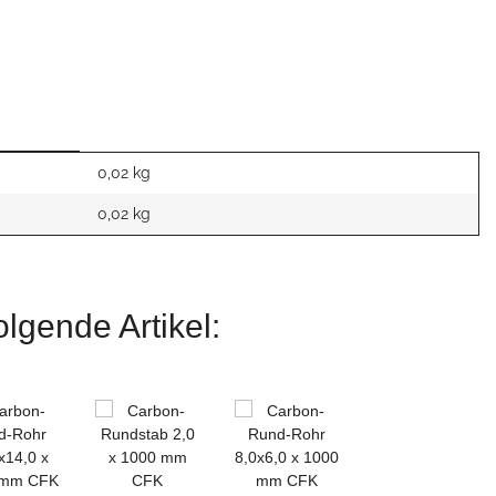
0,02 kg
0,02
kg
lgende Artikel: