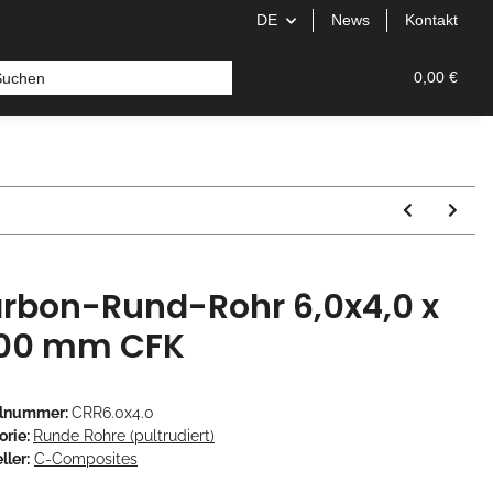
DE
News
Kontakt
0,00 €
rbon-Rund-Rohr 6,0x4,0 x
00 mm CFK
elnummer:
CRR6.0x4.0
orie:
Runde Rohre (pultrudiert)
ller:
C-Composites