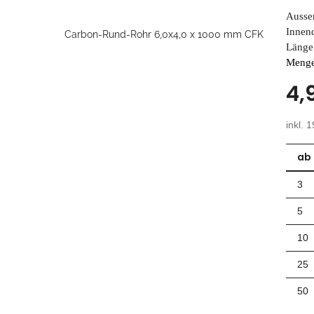
Ausse
Innen
Länge
Menge
4,
inkl. 
ab
3
5
10
25
50