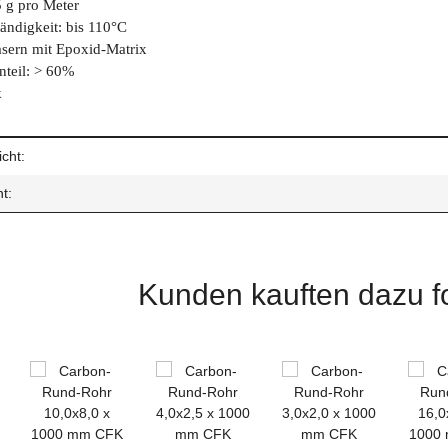
5 g pro Meter
ändigkeit: bis 110°C
sern mit Epoxid-Matrix
teil: > 60%
k
enschaft
cht:
t:
Kunden kauften dazu fo