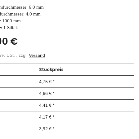
ndurchmesser: 6,0 mm
durchmesser: 4,0 mm
: 1000 mm
: 1 Stück
90 €
19% USt. , zzgl.
Versand
Stückpreis
4,75 €
*
4,66 €
*
4,41 €
*
4,17 €
*
3,92 €
*