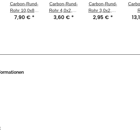
Carbon-Rund-
Carbon-Rund-
Carbon-Rund-
Carbo
Rohr 10,0x8,0
Rohr 4,0x2,5 x
Rohr 3,0x2,0 x
R
7,90 €
*
3,60 €
*
2,95 €
*
13,
x 1000 mm
1000 mm CFK
1000 mm CFK
16,0
CFK
1000
nformationen
t