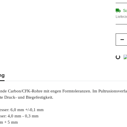
So
Lieferz
Loading...
ng
nde Carbon/CFK-Rohre mit engen Formtoleranzen. Im Pultrusionsverfahre
te Druck- und Biegefestigkeit.
sser: 6,0 mm +/-0,1 mm
ser: 4,0 mm - 0,3 mm
mm + 5 mm