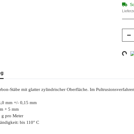
So
Lieferz
Loading...
ng
n-Stäbe mit glatter zylindrischer Oberfläche. Im Pultrusionsverfahren h
3,0 mm +/- 0,15 mm
mm + 5 mm
1 g pro Meter
ändigkeit: bis 110° C