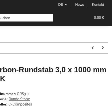
DE
News
Kontakt
0,00 €
rbon-Rundstab 3,0 x 1000 mm
FK
elnummer:
CRS3.0
orie:
Runde Stäbe
ller:
C-Composites