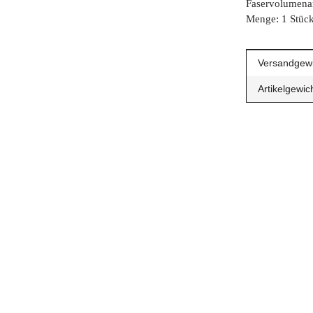
Faservolumena
Menge: 1 Stüc
Produkteig
Wert
Versandgewi
Artikelgewich