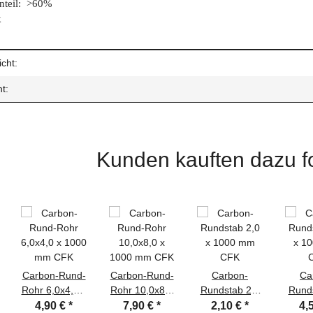
nteil: >60%
k
enschaft
cht:
t:
Kunden kauften dazu fo
Carbon-Rund-
Carbon-Rund-
Carbon-
Ca
Rohr 6,0x4,0 x
Rohr 10,0x8,0
Rundstab 2,0
Runds
1000 mm CFK
x 1000 mm
x 1000 mm
x 1
4,90 €
*
7,90 €
*
2,10 €
*
4,