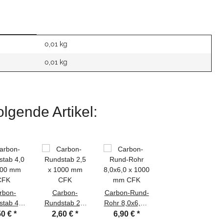
0,01 kg
0,01
kg
lgende Artikel:
rbon-
Carbon-
Carbon-Rund-
tab 4,0
Rundstab 2,5
Rohr 8,0x6,0 x
000 mm
x 1000 mm
1000 mm CFK
50 €
*
2,60 €
*
6,90 €
*