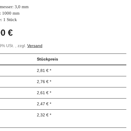
messer: 3,0 mm
: 1000 mm
: 1 Stück
90 €
19% USt. , zzgl.
Versand
Stückpreis
2,81 €
*
2,76 €
*
2,61 €
*
2,47 €
*
2,32 €
*