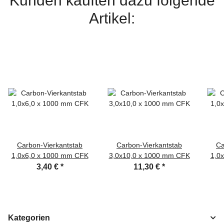
Kunden kauften dazu folgende
Artikel:
Carbon-Vierkantstab
Carbon-Vierkantstab
Ca
1,0x6,0 x 1000 mm CFK
3,0x10,0 x 1000 mm CFK
1,0
3,40 €
*
11,30 €
*
Kategorien