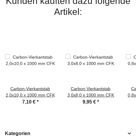
Kunden kauften dazu folgende
Artikel:
Carbon-Vierkantstab
Carbon-Vierkantstab
Ca
2,0x10,0 x 1000 mm CFK
3,0x8,0 x 1000 mm CFK
0,8
7,10 €
*
9,95 €
*
Kategorien