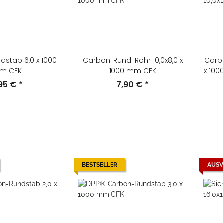
stab 6,0 x 1000
Carbon-Rund-Rohr 10,0x8,0 x
Carbo
m CFK
1000 mm CFK
x 100
,95 €
*
7,90 €
*
BESTSELLER
AUSV