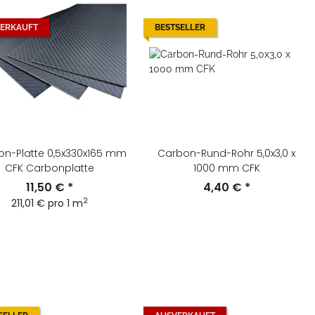
ERKAUFT
BESTSELLER
n-Platte 0,5x330x165 mm
Carbon-Rund-Rohr 5,0x3,0 x
CFK Carbonplatte
1000 mm CFK
11,50 €
*
4,40 €
*
2
211,01 € pro 1 m