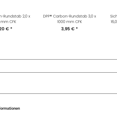
-Rundstab 2,0 x
DPP® Carbon-Rundstab 3,0 x
Sic
0 mm CFK
1000 mm CFK
16,
,20 €
*
3,95 €
*
nformationen