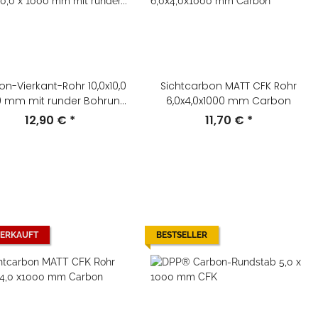
n-Vierkant-Rohr 10,0x10,0
Sichtcarbon MATT CFK Rohr
0 mm mit runder Bohrung
6,0x4,0x1000 mm Carbon
CFK
12,90 €
*
11,70 €
*
ERKAUFT
BESTSELLER