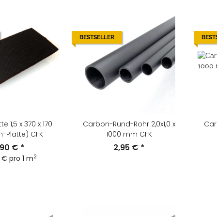
BESTSELLER
BEST
e 1,5 x 370 x 170
Carbon-Rund-Rohr 2,0x1,0 x
Car
-Platte) CFK
1000 mm CFK
,90 €
*
2,95 €
*
2
 € pro 1 m