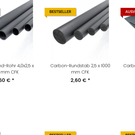
BESTSELLER
AUSV
-Rohr 4,0x2,5 x
Carbon-Rundstab 2,5 x 1000
Carbo
0 mm CFK
mm CFK
,60 €
*
2,60 €
*