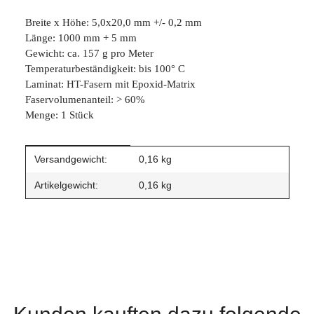
Breite x Höhe: 5,0x20,0 mm +/- 0,2 mm
Länge: 1000 mm + 5 mm
Gewicht: ca. 157 g pro Meter
Temperaturbeständigkeit: bis 100° C
Laminat: HT-Fasern mit Epoxid-Matrix
Faservolumenanteil: > 60%
Menge: 1 Stück
Produkteigenschaft
Wert
Versandgewicht:
0,16 kg
Artikelgewicht:
0,16
kg