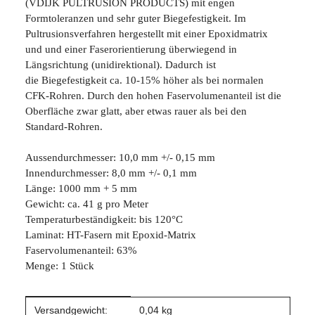
(VDIJK PULTRUSION PRODUCTS) mit engen
Formtoleranzen und sehr guter Biegefestigkeit. Im
Pultrusionsverfahren hergestellt mit einer Epoxidmatrix
und und einer Faserorientierung überwiegend in
Längsrichtung (unidirektional). Dadurch ist
die Biegefestigkeit ca. 10-15% höher als bei normalen
CFK-Rohren. Durch den hohen Faservolumenanteil ist die
Oberfläche zwar glatt, aber etwas rauer als bei den
Standard-Rohren.
Aussendurchmesser: 10,0 mm +/- 0,15 mm
Innendurchmesser: 8,0 mm +/- 0,1 mm
Länge: 1000 mm + 5 mm
Gewicht: ca. 41 g pro Meter
Temperaturbeständigkeit: bis 120°C
Laminat: HT-Fasern mit Epoxid-Matrix
Faservolumenanteil: 63%
Menge: 1 Stück
Produkteigenschaft
Wert
Versandgewicht:
0,04 kg