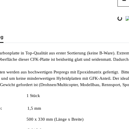
Loading...
erkarten anzeigen
ng
bonplatte in Top-Qualität aus erster Sortierung (keine B-Ware). Extrem
berfläche dieser CFK-Platte ist beidseitig glatt und seidenmatt. Dadurch
en werden aus hochwertigen Prepregs mit Epoxidmatrix gefertigt. Bitte 
 und um keine minderwertigen Hybridplatten mit GFK-Anteil. Der ideal
Gewicht gefordert ist (Drohnen/Multicopter, Modellbau, Rennsport, Sport
e:
1 Stück
e:
1,5 mm
00 x 330 mm (Länge x Breite)