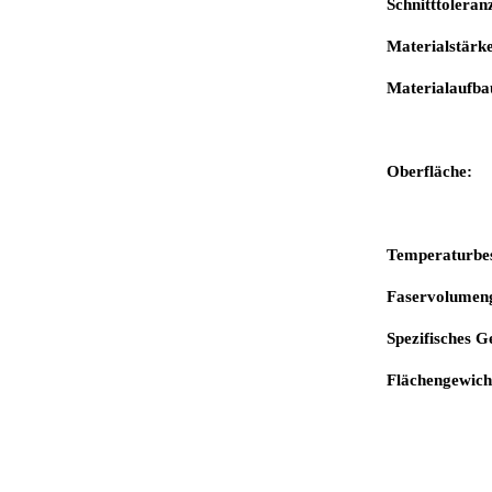
Schnitttoleran
Materialstärk
Materialaufb
Außenla
Oberfläche:
S
beidsei
Temperaturbe
Faservolumen
Spezifisches 
Flächengewich
Stärke 
Stärke 