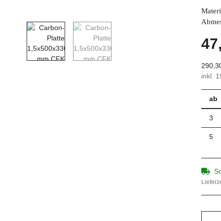
Materi
Abme
47
290,3
inkl. 
ab
3
5
So
Lieferz