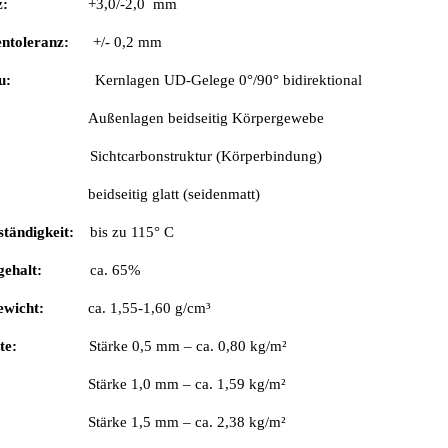
z:
+3,0/-2,0 mm
entoleranz:
+/- 0,2 mm
au:
Kernlagen UD-Gelege 0°/90° bidirektional
gen beidseitig Körpergewebe
ichtcarbonstruktur (Körperbindung)
tig glatt (seidenmatt)
ständigkeit:
bis zu 115° C
gehalt:
ca. 65%
Gewicht:
ca. 1,55-1,60 g/cm³
te:
Stärke 0,5 mm – ca. 0,80 kg/m²
1,0 mm – ca. 1,59 kg/m²
1,5 mm – ca. 2,38 kg/m²