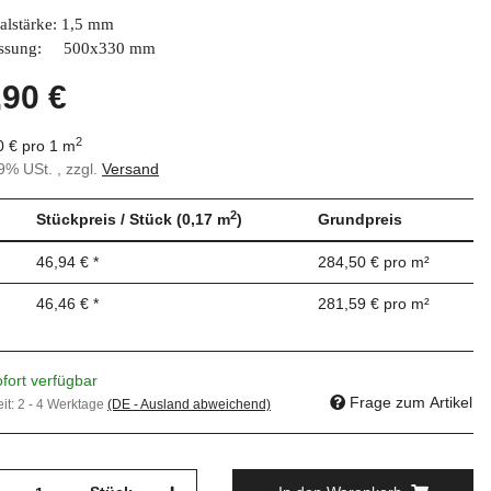
alstärke: 1,5 mm
ssung: 500x330 mm
,90 €
2
0 € pro 1 m
19% USt. , zzgl.
Versand
2
Stückpreis / Stück (0,17 m
)
Grundpreis
46,94 €
*
284,50 € pro m²
46,46 €
*
281,59 € pro m²
fort verfügbar
Frage zum Artikel
eit:
2 - 4 Werktage
(DE - Ausland abweichend)