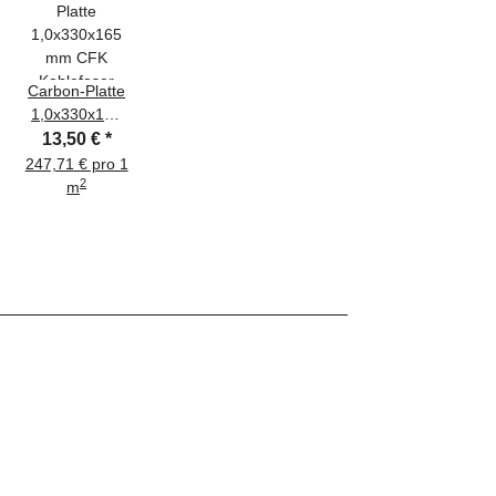
Carbon-Platte
1,0x330x165
mm CFK
13,50 €
*
Kohlefaser
247,71 € pro 1
2
m