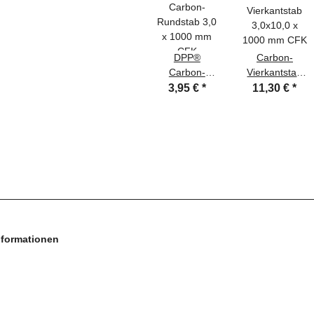
DPP®
Carbon-
Carbon-
Vierkantstab
Rundstab 3,0
3,0x10,0 x
3,95 €
*
11,30 €
*
x 1000 mm
1000 mm CFK
CFK
nformationen