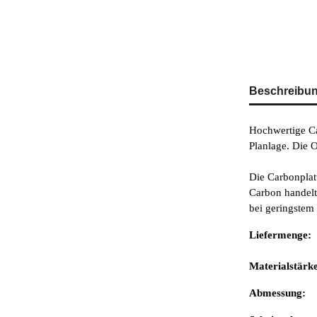
weitere Regist
Beschreibu
Hochwertige Car
Planlage. Die O
Die Carbonplatt
Carbon handelt
bei geringstem 
Liefermeng
Materialstärk
Abmessung:
5