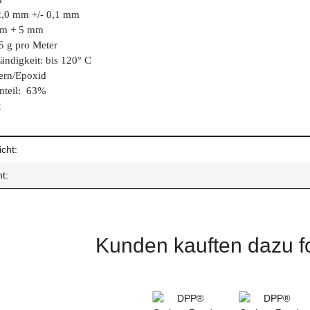
2,0 mm +/- 0,1 mm
mm + 5 mm
5 g pro Meter
ändigkeit: bis 120° C
ern/Epoxid
nteil: 63%
k
enschaft
cht:
t:
Kunden kauften dazu fo