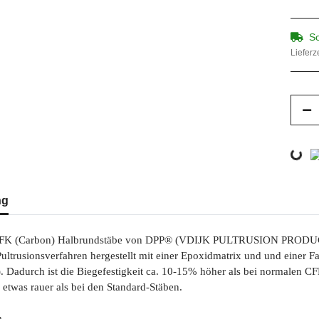
So
Lieferz
Loading...
erkarten anzeigen
ng
FK (Carbon) Halbrundstäbe von DPP® (VDIJK PULTRUSION PRODUCTS) 
Pultrusionsverfahren hergestellt mit einer Epoxidmatrix und und einer 
l). Dadurch ist die Biegefestigkeit ca. 10-15% höher als bei normalen 
r etwas rauer als bei den Standard-Stäben.
m