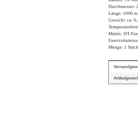
Durchmesser: 
Länge: 1000 
Gewicht: ca. 0,
Temperaturbest
Matrix: HT-Fas
Faservolumena
Menge: 1 Stüc
Produkteig
Wert
Versandgewi
Artikelgewich