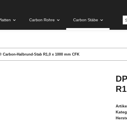
latten
Carbon Rohre
Carbon Stäbe
 Carbon-Halbrund-Stab R1,0 x 1000 mm CFK
DP
R1
Artik
Kateg
Herste