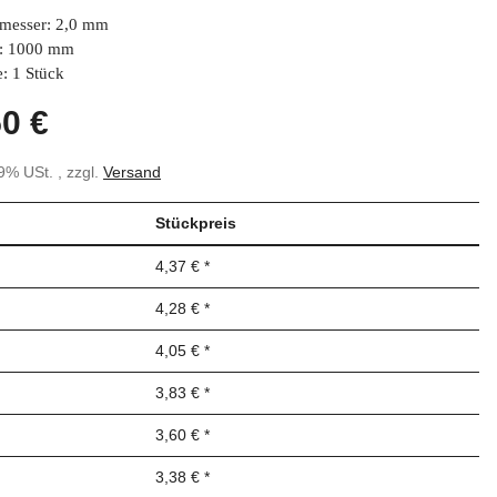
messer: 2,0 mm
: 1000 mm
: 1 Stück
50 €
19% USt. , zzgl.
Versand
Stückpreis
4,37 €
*
4,28 €
*
4,05 €
*
3,83 €
*
3,60 €
*
3,38 €
*