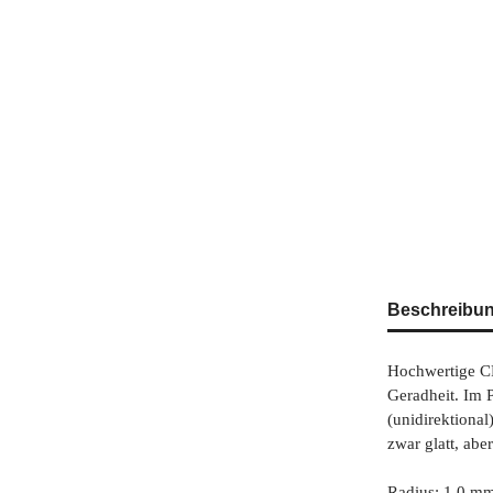
weitere Regist
Beschreibu
Hochwertige C
Geradheit. Im 
(unidirektiona
zwar glatt, abe
Radius: 1,0 m